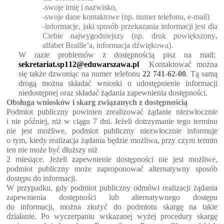
-swoje imię i nazwisko,
-swoje dane kontaktowe (np. numer telefonu, e-mail)
-informacje, jaki sposób przekazania informacji jest dla 
Ciebie najwygodniejszy (np. druk powiększony, 
alfabet Braille’a, informacja dźwiękowa)
.
W razie problemów z dostępnością pisz na mail:
sekretariat
.sp112
@
eduwarszawa.pl
Kontaktować
 można 
się także dzwoniąc na numer telefonu 
22 
741-62-00
. Tą samą 
drogą można składać wnioski o udostępnienie informacji 
niedostępnej oraz składać żądania zapewnienia dostępności.
Obsługa wniosków i skarg związanych z dostępnością 
Podmiot publiczny powinien zrealizować żądanie niezwłocznie 
i nie później, niż w ciągu 7 dni. Jeżeli dotrzymanie tego terminu 
nie jest możliwe, podmiot publiczny niezwłocznie informuje 
o tym, kiedy realizacja żądania będzie możliwa, przy czym termin 
ten nie może być dłuższy niż 

2 miesiące. Jeżeli zapewnienie dostępności nie jest możliwe, 
podmiot publiczny może zaproponować alternatywny sposób 
dostępu do informacji.
W przypadku, gdy podmiot publiczny odmówi realizacji żądania 
zapewnienia dostępności lub alternatywnego dostępu 
do informacji, można złożyć do podmiotu skargę na takie 
działanie.
Po wyczerpaniu wskazanej wyżej procedury skargę 