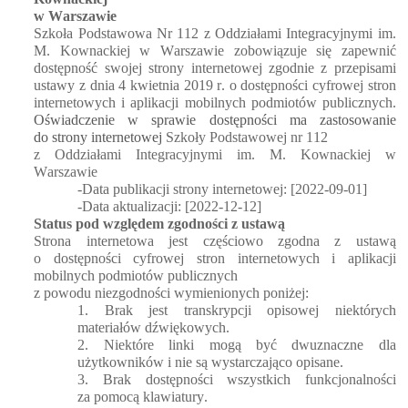
w
 Warszawie
Szkoła Podstawowa Nr 112
 z Oddziałami Integracyjnymi im. 
M. Kownackiej
w Warszawie zobowiązuje się zapewnić 
dostępność swojej strony internetowej zgodnie z przepisami 
ustawy z dnia 4 kwietnia 2019 r. o dostępności cyfrowej stron 
internetowych i aplikacji mobilnych podmiotów publicznych. 
Oświadczenie w sprawie dostępności ma zastosowanie 
do strony internetowej
 Szkoły Podstawowej nr 112
z Oddziałami Integracyjnymi im. M. Kownackiej
 w 
Warszawie
-Data publikacji strony internetowej: [2022-
09
-
01
]
-Data aktualizacji: [2022-12-12]
Status pod względem zgodności z ustawą
Strona internetowa jest częściowo zgodna z ustawą 
o dostępności cyfrowej stron internetowych i aplikacji 
mobilnych podmiotów publicznych 

z powodu niezgodności wymienionych poniżej:
1. Brak jest transkrypcji opisowej niektórych 
materiałów dźwiękowych.
2. Niektóre linki mogą być dwuznaczne dla 
użytkowników i nie są wystarczająco opisane.
3. Brak dostępności wszystkich funkcjonalności 
za pomocą klawiatury.