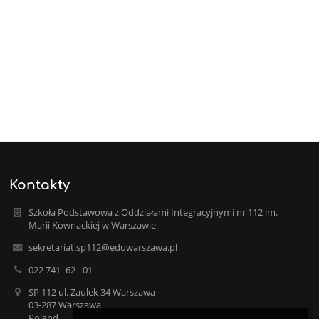
Kontakty
Szkoła Podstawowa z Oddziałami Integracyjnymi nr 112 im.
Marii Kownackiej w Warszawie
sekretariat.sp112@eduwarszawa.pl
022 741- 62 - 01
SP 112 ul. Zaułek 34 Warszawa
03-287 Warszawa
Poland