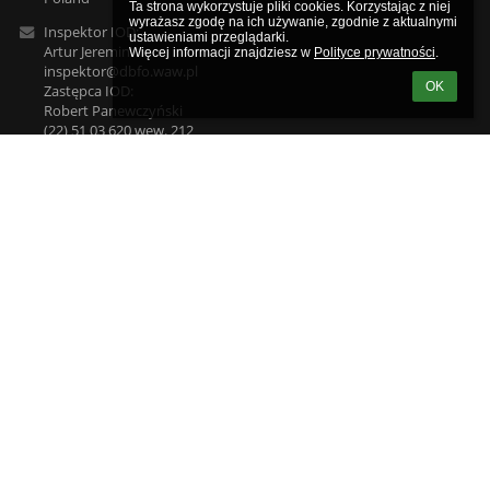
Ta strona wykorzystuje pliki cookies. Korzystając z niej 
wyrażasz zgodę na ich używanie, zgodnie z aktualnymi 
Inspektor IOD:
ustawieniami przeglądarki.

Artur Jeremin
Więcej informacji znajdziesz w 
Polityce prywatności
.
inspektor@dbfo.waw.pl
OK
Zastępca IOD:
Robert Panewczyński
(22) 51 03 620 wew. 212
inspektor@dbfo.waw.pl
https://tlumacz.migam.org/warszawa-szkola-podstawa-z-
oddzialami-integracyjnymi-nr-112-im-m-kownackiej-zaulek-34
Kierownik gospodarczy:
Robert Praszczoruk
rpraszczoruk@eduwarszawa.pl
Logowanie
Nazwa użytkownika:
Hasło: