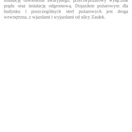
instalację oświetlenia awaryjnego, przeciwpożarowy wyłącznik 
prądu oraz instalację odgromową. Dojazdem pożarowym dla 
budynku i poszczególnych stref pożarowych jest droga 
wewnętrzna, z wjazdami i wyjazdami od ulicy 
Zaułek
. 