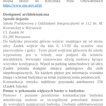
można złożyć do Rzecznika Praw Obywatelskich 
https://www.rpo.gov.pl/pl
Dostępność architektoniczna
Sposób dojazdu
Szkoła Podstawowa
 z Oddziałami Integracyjnymi
 nr 
112
 im. M. 
Kownackiej
 w Warszawie
Ul. 
Zaułek 34
03-289 Warszawa
Do budynku prowadz
i główne
 wejści
e
: znajdujące się od strony 
ulicy 
Zaułek
 wejście dla klas 
0, I
-VI
II
 dla uczniów oraz 
pracowników
 i gości.
T
eren przed wejści
em
 główn
ym
 do szkoły 
wyposażony jest w schody oraz podjazd dla wózków 
inwalidzkich. W
ewnątrz zastosowano dźwig osobow
y
 łączące 
wszystkie kondygnacje. 
Wjazd na parking samochodowy od ulicy 
Zau
ł
ek
 posiada dostępne miejsca parkingowe dla osób 
niepełnosprawnych. Na każdym piętrze jest informacja wizualna 
(mapa i schemat budynku) na temat rozmieszczenia pomieszczeń.
Komunikacja miejska
: najbliższe przystanki autobusowe 
256
(Z
aułek Szkoła).
Pomoc w pokonaniu większych barier w budynku:
Pionowe i poziome przestrzenie komunikacyjne budynku 
umożliwiają osobom ze szczególnymi potrzebami dotarcie 
do wszystkich pomieszczeń budynku. Osobami oddelegowanymi 