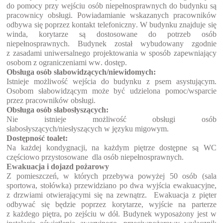
do pomocy przy wejściu osób niepełnosprawnych do budynku są 
pracownicy obsługi. Powiadamianie wskazanych pracowników 
odbywa się poprzez kontakt telefoniczny. W budynku znajduje się 
winda, korytarze są dostosowane do potrzeb osób 
niepełnosprawnych. Budynek został wybudowany zgodnie 
z zasadami uniwersalnego projektowania w sposób zapewniający 
osobom z ograniczeniami ww. dostęp.
Obsługa osób słabowidzących/niewidomych:
Istnieje możliwość wejścia do budynku z psem asystującym. 
Osobom słabowidzącym może być udzielona pomoc/wsparcie 
przez pracowników obsługi.
Obsługa osób słabosłyszących:
Nie istnieje możliwość obsługi osób 
słabosłyszących/niesłyszących w języku migowym.
Dostępność toalet:
Na każdej kondygnacji, na każdym piętrze dostępne są WC
częściowo
przystosowane  dla
 osób niepełnosprawnych.
Ewakuacja i dojazd pożarowy
Z pomieszczeń, w których przebywa powyżej 50 osób (sala 
sportowa, stołówka) przewidziano po dwa wyjścia ewakuacyjne, 
z drzwiami otwierającymi się na zewnątrz.  Ewakuacja z pięter 
odbywać się będzie poprzez korytarze, 
wyj
ście
 na parterze 
z każdego piętra, po zejściu w dół.
 Budynek wyposażony jest w 